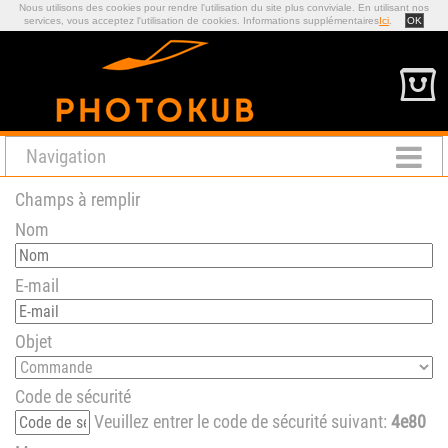
Nous utilisons des cookies pour rendre l'utilisation du site plus conviviale. En utilisant nos
services, vous acceptez l'utilisation de cookies. Informations supplémentaires
Ici
.
OK
Navigation
Champs à remplir
Nom
E-mail
Objet
Code de sécurité
Veuillez entrer le code de sécurité suivant:
4e80